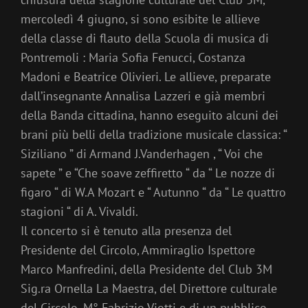
mercoledì 4 giugno, si sono esibite le allieve
della classe di flauto della Scuola di musica di
Pontremoli : Maria Sofia Fenucci, Costanza
Madoni e Beatrice Olivieri. Le allieve, preparate
dall’insegnante Annalisa Lazzeri e già membri
della Banda cittadina, hanno eseguito alcuni dei
brani più belli della tradizione musicale classica: “
Siziliano ” di Armand J.Vanderhagen , “ Voi che
sapete ” e “Che soave zeffiretto “ da “ Le nozze di
figaro “ di W.A Mozart e “ Autunno “ da “ Le quattro
stagioni “ di A. Vivaldi.
Il concerto si è tenuto alla presenza del
Presidente del Circolo, Ammiraglio Ispettore
Marco Manfredini, della Presidente del Club 3M
Sig.ra Ornella La Maestra, del Direttore culturale
del Circolo, M° Fabrizio Viotti e di un pubblico