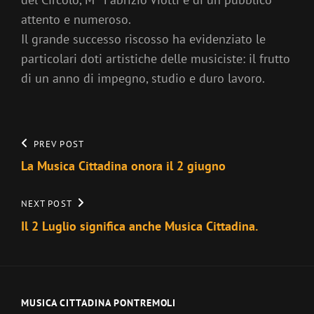
attento e numeroso.
Il grande successo riscosso ha evidenziato le
particolari doti artistiche delle musiciste: il frutto
di un anno di impegno, studio e duro lavoro.
Navigazione
Previous
PREV POST
Post
La Musica Cittadina onora il 2 giugno
articoli
Next
NEXT POST
Post
Il 2 Luglio significa anche Musica Cittadina.
MUSICA CITTADINA PONTREMOLI