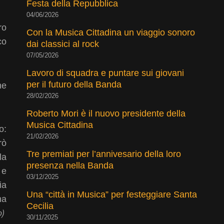
Festa della Repubblica
04/06/2026
ro
Con la Musica Cittadina un viaggio sonoro
co
dai classici al rock
07/05/2026
Lavoro di squadra e puntare sui giovani
per il futuro della Banda
he
28/02/2026
Roberto Mori è il nuovo presidente della
Musica Cittadina
o:
21/02/2026
rò
Tre premiati per l’annivesario della loro
la
presenza nella Banda
 e
03/12/2025
ia
Una “città in Musica” per festeggiare Santa
ha
Cecilia
o)
30/11/2025