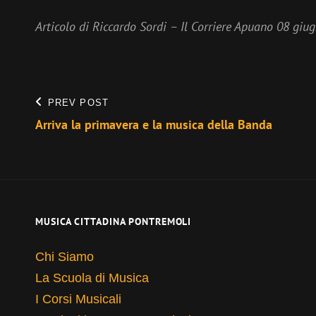
Articolo di Riccardo Sordi – Il Corriere Apuano 08 giu
Navigazione
PREV POST
Previous
Arriva la primavera e la musica della Banda
articoli
Post
MUSICA CITTADINA PONTREMOLI
Chi Siamo
La Scuola di Musica
I Corsi Musicali