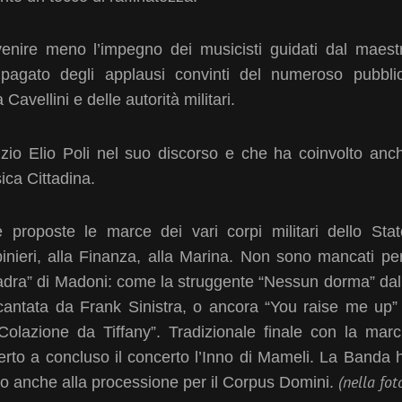
 venire meno l’impegno dei musicisti guidati dal maest
ipagato degli applausi convinti del numeroso pubbli
avellini e delle autorità militari.
izio Elio Poli nel suo discorso e che ha coinvolto anc
ica Cittadina.
proposte le marce dei vari corpi militari dello Stat
abinieri, alla Finanza, alla Marina. Non sono mancati pe
“squadra” di Madoni: come la struggente “Nessun dorma” dal
cantata da Frank Sinistra, o ancora “You raise me up”
Colazione da Tiffany”. Tradizionale finale con la marc
erto a concluso il concerto l’Inno di Mameli. La Banda 
(nella fot
ndo anche alla processione per il Corpus Domini.