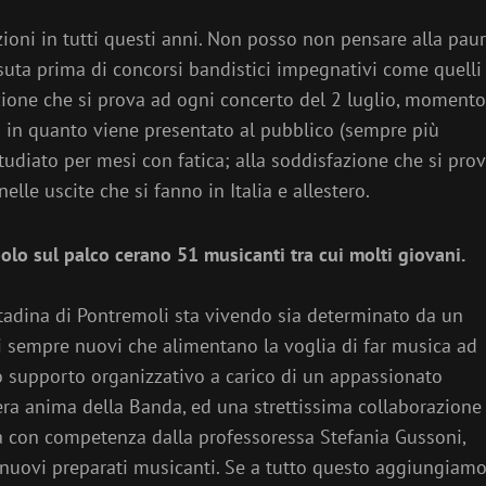
zioni in tutti questi anni. Non posso non pensare alla paur
ssuta prima di concorsi bandistici impegnativi come quelli
ozione che si prova ad ogni concerto del 2 luglio, momento
o in quanto viene presentato al pubblico (sempre più
diato per mesi con fatica; alla soddisfazione che si pro
nelle uscite che si fanno in Italia e allestero.
lo sul palco cerano 51 musicanti tra cui molti giovani.
tadina di Pontremoli sta vivendo sia determinato da un
ici sempre nuovi che alimentano la voglia di far musica ad
to supporto organizzativo a carico di un appassionato
era anima della Banda, ed una strettissima collaborazione
a con competenza dalla professoressa Stefania Gussoni,
i nuovi preparati musicanti. Se a tutto questo aggiungiam