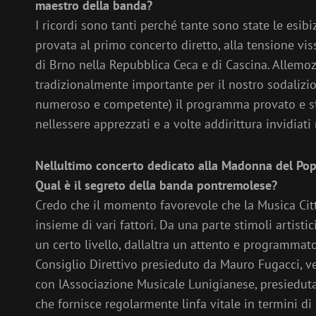
maestro della banda?
I ricordi sono tanti perché tante sono state le esibi
provata al primo concerto diretto, alla tensione vi
di Brno nella Repubblica Ceca e di Cascina. Allem
tradizionalmente importante per il nostro sodalizi
numeroso e competente) il programma provato e stu
nellessere apprezzati e a volte addirittura invidiati 
Nellultimo concerto dedicato alla Madonna del Popo
Qual è il segreto della banda pontremolese?
Credo che il momento favorevole che la Musica Cit
insieme di vari fattori. Da una parte stimoli artist
un certo livello, dallaltra un attento e programma
Consiglio Direttivo presieduto da Mauro Fugacci, v
con lAssociazione Musicale Lunigianese, presiedut
che fornisce regolarmente linfa vitale in termini d