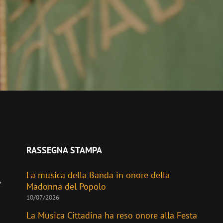
RASSEGNA STAMPA
La musica della Banda in onore della
,
Madonna del Popolo
10/07/2026
La Musica Cittadina ha reso onore alla Festa