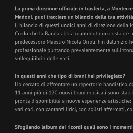
La prima direzione ufficiale in trasferta, a Montec
Madoni, puoi tracciare un bilancio della tua attivit
Il bilancio di questi undici anni di direzione della
Credo che la Banda abbia mantenuto un costante pro
predecessore Maestro Nicola Orioli. Fin dallinizio
professionale puntando prevalentemente sullintona
sullequilibrio delle voci.
In questi anni che tipo di brani hai privilegiato?
Ho cercato di affrontare un repertorio bandistico d
11 anni più di 120 nuovi brani musicali sono stati 
pronta disponibilità a nuove esperienze artistiche
vari cori, con cantanti lirici, con solisti affermati, 
Sfogliando lalbum dei ricordi quali sono i momenti